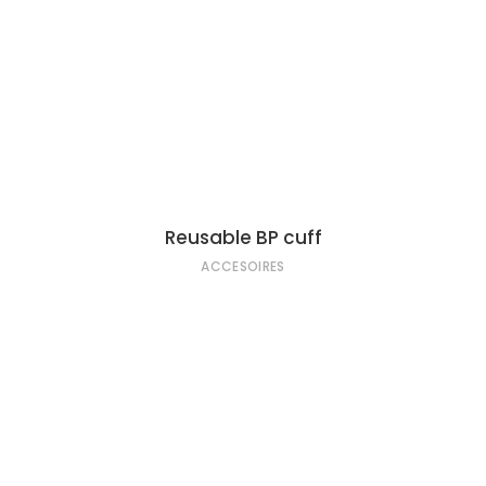
LIRE LA SUITE
Reusable BP cuff
ACCESOIRES
LIRE LA SUITE