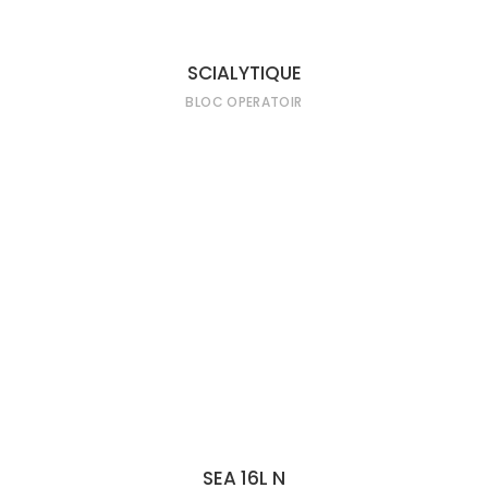
SCIALYTIQUE
BLOC OPERATOIR
LIRE LA SUITE
SEA 16L N