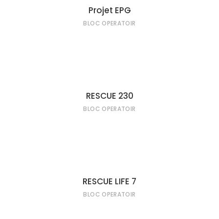
LIRE LA SUITE
Projet EPG
BLOC OPERATOIR
LIRE LA SUITE
RESCUE 230
BLOC OPERATOIR
LIRE LA SUITE
RESCUE LIFE 7
BLOC OPERATOIR