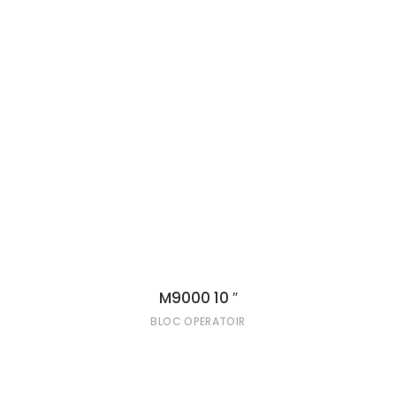
LIRE LA SUITE
M9000 10 ″
BLOC OPERATOIR