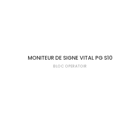
LIRE LA SUITE
MONITEUR DE SIGNE VITAL PG S10
BLOC OPERATOIR
LIRE LA SUITE