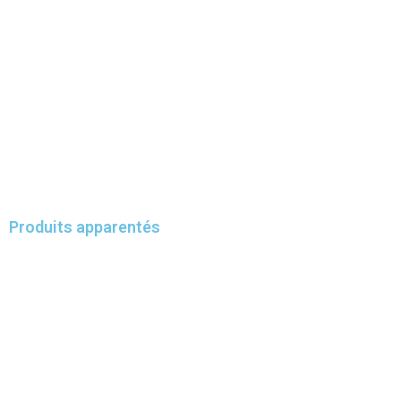
Produits apparentés
LIRE LA SUITE
LIRE LA SUITE