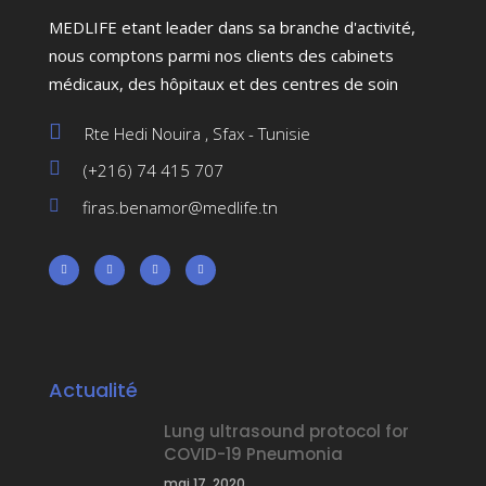
MEDLIFE etant leader dans sa branche d'activité,
nous comptons parmi nos clients des cabinets
médicaux, des hôpitaux et des centres de soin
Rte Hedi Nouira , Sfax - Tunisie
(+216) 74 415 707
firas.benamor@medlife.tn
Actualité
Lung ultrasound protocol for
COVID-19 Pneumonia
mai 17, 2020