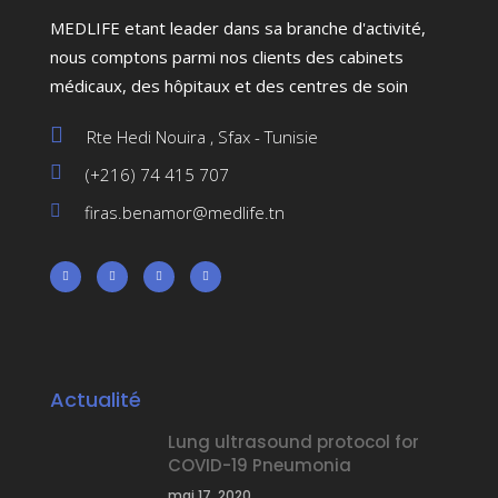
MEDLIFE etant leader dans sa branche d'activité,
nous comptons parmi nos clients des cabinets
médicaux, des hôpitaux et des centres de soin
Rte Hedi Nouira , Sfax - Tunisie
(+216) 74 415 707
firas.benamor@medlife.tn
Actualité
Lung ultrasound protocol for
COVID-19 Pneumonia
mai 17, 2020