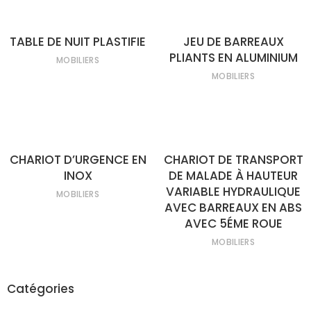
TABLE DE NUIT PLASTIFIE
JEU DE BARREAUX
LIRE LA SUITE
LIRE LA SUITE
PLIANTS EN ALUMINIUM
MOBILIERS
MOBILIERS
CHARIOT D’URGENCE EN
CHARIOT DE TRANSPORT
LIRE LA SUITE
LIRE LA SUITE
INOX
DE MALADE À HAUTEUR
VARIABLE HYDRAULIQUE
MOBILIERS
AVEC BARREAUX EN ABS
AVEC 5ÉME ROUE
MOBILIERS
Catégories